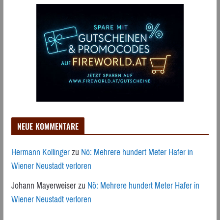
NEUE KOMMENTARE
Hermann Kollinger
zu
Nö: Mehrere hundert Meter Hafer in
Wiener Neustadt verloren
Johann Mayerweiser
zu
Nö: Mehrere hundert Meter Hafer in
Wiener Neustadt verloren