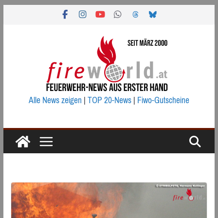
Zum
Inhalt
springen
Alle News zeigen
|
TOP 20-News
|
Fiwo-Gutscheine