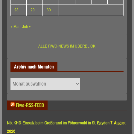
28
29
30
« Mai
Juli »
ALLE FIWO-NEWS IM ÜBERBLICK
Archiv nach Monaten
Archiv
nach
Monaten
Fiwo-RSS-FEED
Nö: KHD-Einsatz beim Großbrand im Föhrenwald in St. Egyden
7. August
2026