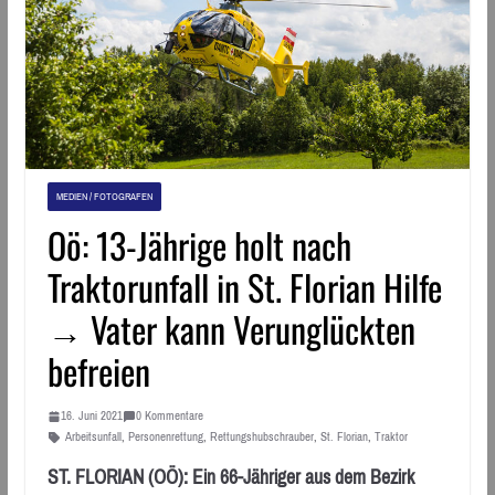
MEDIEN / FOTOGRAFEN
Oö: 13-Jährige holt nach
Traktorunfall in St. Florian Hilfe
→ Vater kann Verunglückten
befreien
16. Juni 2021
0 Kommentare
Arbeitsunfall
,
Personenrettung
,
Rettungshubschrauber
,
St. Florian
,
Traktor
ST. FLORIAN (OÖ): Ein 66-Jähriger aus dem Bezirk