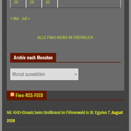
28
29
30
« Mai
Juli »
ALLE FIWO-NEWS IM ÜBERBLICK
Archiv nach Monaten
Archiv
nach
Monaten
Fiwo-RSS-FEED
Nö: KHD-Einsatz beim Großbrand im Föhrenwald in St. Egyden
7. August
2026