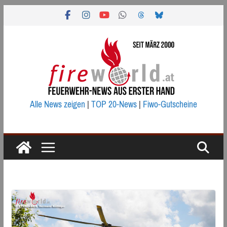
Zum
Inhalt
springen
Alle News zeigen
|
TOP 20-News
|
Fiwo-Gutscheine