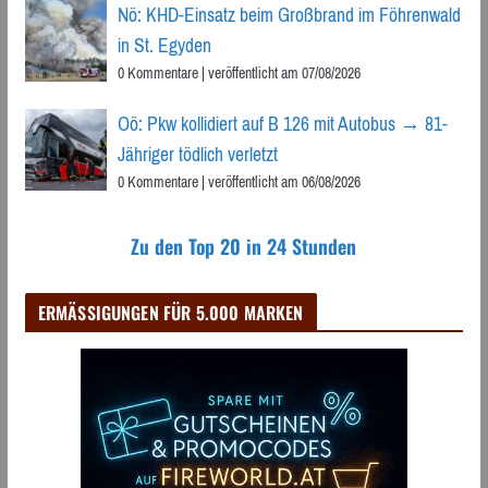
Nö: KHD-Einsatz beim Großbrand im Föhrenwald
in St. Egyden
0 Kommentare
|
veröffentlicht am 07/08/2026
Oö: Pkw kollidiert auf B 126 mit Autobus → 81-
Jähriger tödlich verletzt
0 Kommentare
|
veröffentlicht am 06/08/2026
Zu den Top 20 in 24 Stunden
ERMÄSSIGUNGEN FÜR 5.000 MARKEN