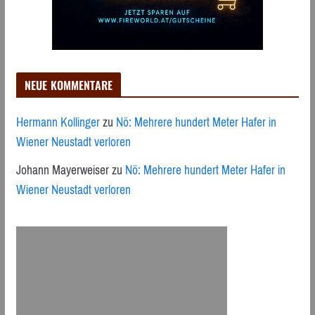
NEUE KOMMENTARE
Hermann Kollinger
zu
Nö: Mehrere hundert Meter Hafer in
Wiener Neustadt verloren
Johann Mayerweiser
zu
Nö: Mehrere hundert Meter Hafer in
Wiener Neustadt verloren