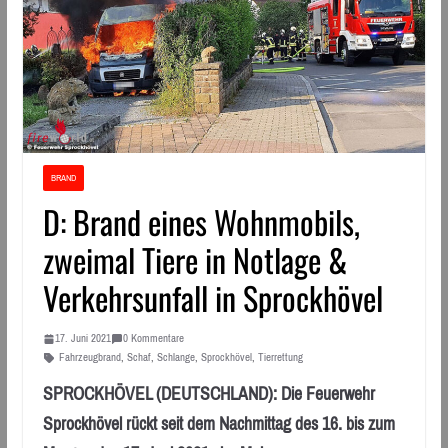
BRAND
D: Brand eines Wohnmobils,
zweimal Tiere in Notlage &
Verkehrsunfall in Sprockhövel
17. Juni 2021
0 Kommentare
Fahrzeugbrand
,
Schaf
,
Schlange
,
Sprockhövel
,
Tierrettung
SPROCKHÖVEL (DEUTSCHLAND): Die Feuerwehr
Sprockhövel rückt seit dem Nachmittag des 16. bis zum