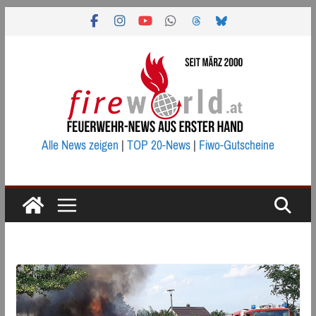
Zum
Inhalt
springen
Alle News zeigen
|
TOP 20-News
|
Fiwo-Gutscheine