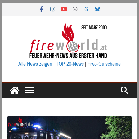
Zum
Inhalt
springen
Alle News zeigen
|
TOP 20-News
|
Fiwo-Gutscheine