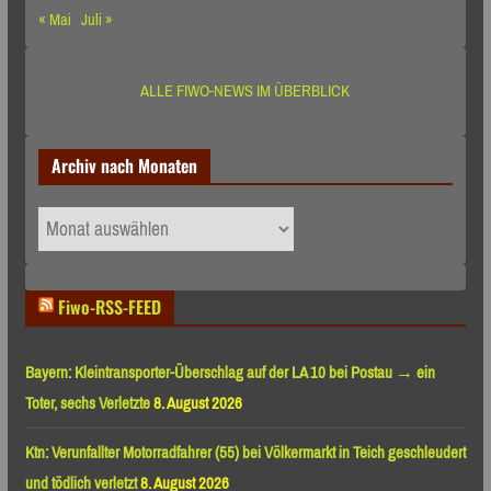
« Mai
Juli »
ALLE FIWO-NEWS IM ÜBERBLICK
Archiv nach Monaten
Archiv
nach
Monaten
Fiwo-RSS-FEED
Bayern: Kleintransporter-Überschlag auf der LA 10 bei Postau → ein
Toter, sechs Verletzte
8. August 2026
Ktn: Verunfallter Motorradfahrer (55) bei Völkermarkt in Teich geschleudert
und tödlich verletzt
8. August 2026