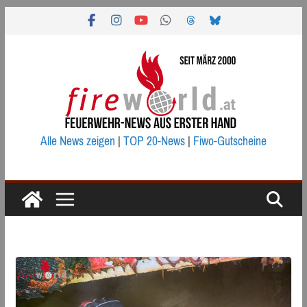
Zum
Inhalt
springen
Alle News zeigen
|
TOP 20-News
|
Fiwo-Gutscheine