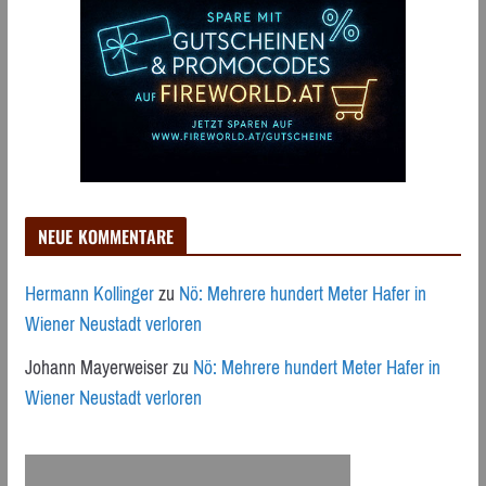
NEUE KOMMENTARE
Hermann Kollinger
zu
Nö: Mehrere hundert Meter Hafer in
Wiener Neustadt verloren
Johann Mayerweiser
zu
Nö: Mehrere hundert Meter Hafer in
Wiener Neustadt verloren