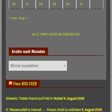
26
27
28
29
30
31
« Juni
Aug. »
ALLE FIWO-NEWS IM ÜBERBLICK
Archiv nach Monaten
Archiv
nach
Monaten
Fiwo-RSS-FEED
Schweiz: Traktor brennt auf Feld in Wattwil
6. August 2026
D: Wasserunfall in Hennef → Person droht zu ertrinken
6. August 2026