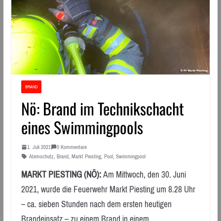
BRAND
Nö: Brand im Technikschacht
eines Swimmingpools
1. Juli 2021
0 Kommentare
Atemschutz
,
Brand
,
Markt Piesting
,
Pool
,
Swimmingpool
MARKT PIESTING (NÖ):
Am Mittwoch, den 30. Juni
2021, wurde die Feuerwehr Markt Piesting um 8.28 Uhr
– ca. sieben Stunden nach dem ersten heutigen
Brandeinsatz – zu einem Brand in einem