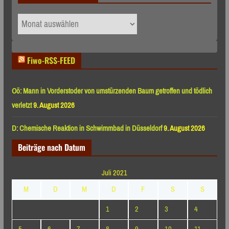
Archiv
nach
Monaten
Fiwo-RSS-FEED
Oö: Mann in Vorderstoder von umstürzenden Baum getroffen und tödlich
verletzt
9. August 2026
D: Chemische Reaktion in Schwimmbad in Düsseldorf
9. August 2026
Beiträge nach Datum
Juli 2021
M
D
M
D
F
S
S
1
2
3
4