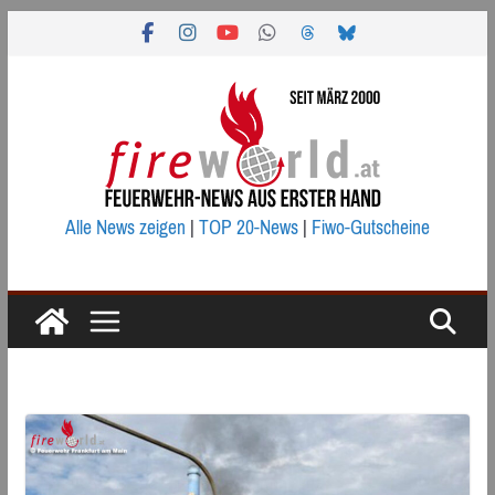
Zum
Inhalt
springen
Alle News zeigen
|
TOP 20-News
|
Fiwo-Gutscheine