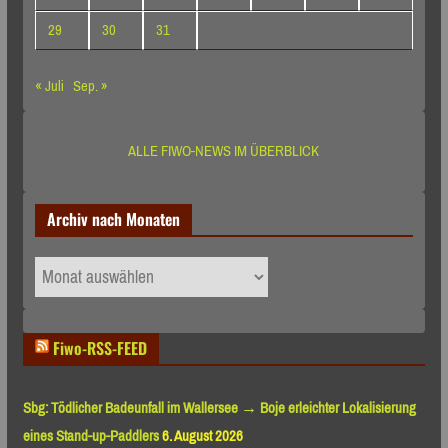
29
30
31
« Juli
Sep. »
ALLE FIWO-NEWS IM ÜBERBLICK
Archiv nach Monaten
Archiv
nach
Monaten
Fiwo-RSS-FEED
Sbg: Tödlicher Badeunfall im Wallersee → Boje erleichter Lokalisierung
eines Stand-up-Paddlers
6. August 2026