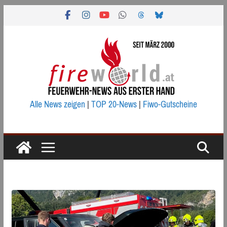
Zum
Inhalt
springen
Alle News zeigen
|
TOP 20-News
|
Fiwo-Gutscheine