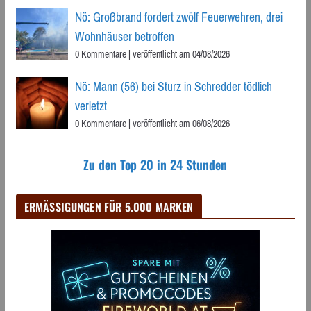
Nö: Großbrand fordert zwölf Feuerwehren, drei
Wohnhäuser betroffen
0 Kommentare
|
veröffentlicht am 04/08/2026
Nö: Mann (56) bei Sturz in Schredder tödlich
verletzt
0 Kommentare
|
veröffentlicht am 06/08/2026
Zu den Top 20 in 24 Stunden
ERMÄSSIGUNGEN FÜR 5.000 MARKEN