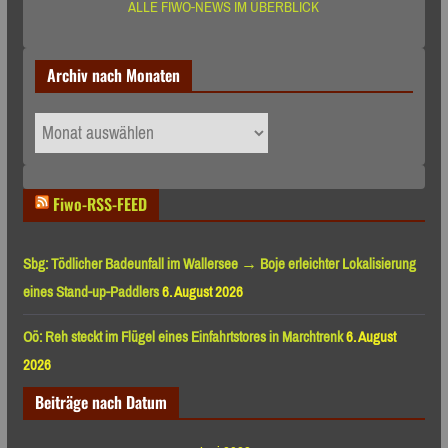
ALLE FIWO-NEWS IM ÜBERBLICK
Archiv nach Monaten
Archiv
nach
Monaten
Fiwo-RSS-FEED
Sbg: Tödlicher Badeunfall im Wallersee → Boje erleichter Lokalisierung
eines Stand-up-Paddlers
6. August 2026
Oö: Reh steckt im Flügel eines Einfahrtstores in Marchtrenk
6. August
2026
Beiträge nach Datum