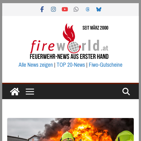
Zum
Inhalt
springen
Alle News zeigen
|
TOP 20-News
|
Fiwo-Gutscheine