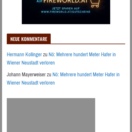
NEUE KOMMENTARE
Hermann Kollinger
zu
Nö: Mehrere hundert Meter Hafer in
Wiener Neustadt verloren
Johann Mayerweiser
zu
Nö: Mehrere hundert Meter Hafer in
Wiener Neustadt verloren