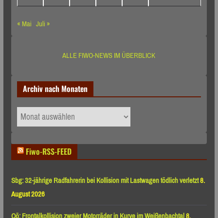
« Mai
Juli »
ALLE FIWO-NEWS IM ÜBERBLICK
Archiv nach Monaten
Archiv
nach
Monaten
Fiwo-RSS-FEED
Sbg: 32-jährige Radfahrerin bei Kollision mit Lastwagen tödlich verletzt
8.
August 2026
Oö: Frontalkollision zweier Motorräder in Kurve im Weißenbachtal
8.