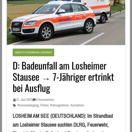
ABSEITS-FEUERWEHR | DIVERSES
D: Badeunfall am Losheimer
Stausee → 7-Jähriger ertrinkt
bei Ausflug
11. Juni 2023
0 Kommentare
Personenbergung
,
Polizei
,
Rettungsdienst
,
Suchaktion
LOSHEIM AM SEE (DEUTSCHLAND): Im Strandbad
am Losheimer Stausee suchten DLRG, Feuerwehr,