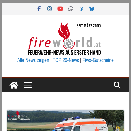
Zum
Inhalt
springen
Alle News zeigen
|
TOP 20-News
|
Fiwo-Gutscheine