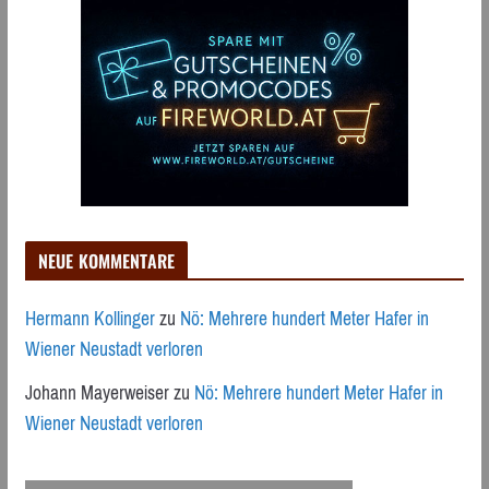
NEUE KOMMENTARE
Hermann Kollinger
zu
Nö: Mehrere hundert Meter Hafer in
Wiener Neustadt verloren
Johann Mayerweiser
zu
Nö: Mehrere hundert Meter Hafer in
Wiener Neustadt verloren