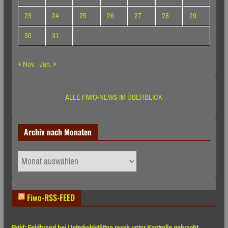
23
24
25
26
27
28
29
30
31
« Nov.
Jan. »
ALLE FIWO-NEWS IM ÜBERBLICK
Archiv nach Monaten
Archiv
nach
Monaten
Fiwo-RSS-FEED