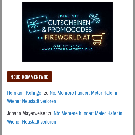
NEUE KOMMENTARE
Hermann Kollinger
zu
Nö: Mehrere hundert Meter Hafer in
Wiener Neustadt verloren
Johann Mayerweiser
zu
Nö: Mehrere hundert Meter Hafer in
Wiener Neustadt verloren