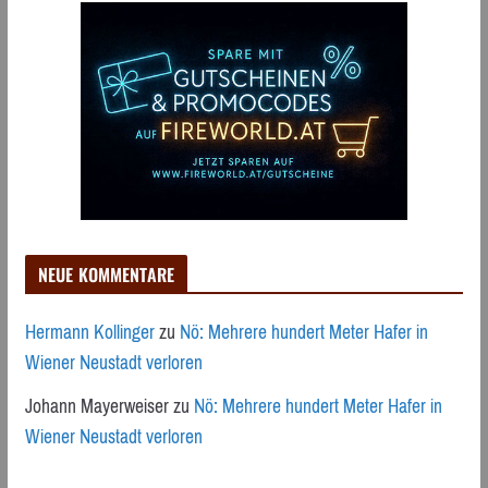
NEUE KOMMENTARE
Hermann Kollinger
zu
Nö: Mehrere hundert Meter Hafer in
Wiener Neustadt verloren
Johann Mayerweiser
zu
Nö: Mehrere hundert Meter Hafer in
Wiener Neustadt verloren