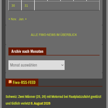
30
31
« Nov.
Jan. »
ALLE FIWO-NEWS IM ÜBERBLICK
Archiv nach Monaten
Archiv
nach
Monaten
Fiwo-RSS-FEED
Schweiz: Zwei Männer (25, 26) mit Motorrad bei Rastplatzzufahrt gestürzt
und tödlich verletzt
6. August 2026