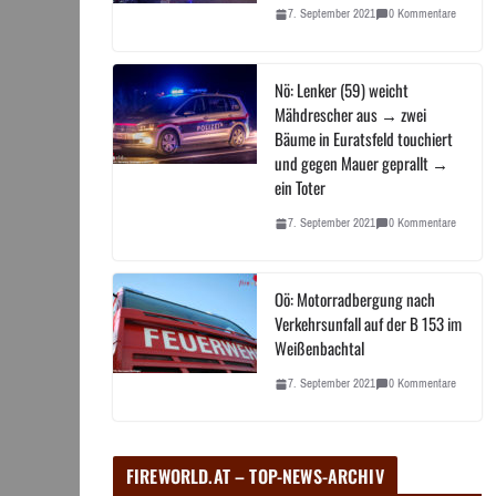
7. September 2021
0 Kommentare
Nö: Lenker (59) weicht
Mähdrescher aus → zwei
Bäume in Euratsfeld touchiert
und gegen Mauer geprallt →
ein Toter
7. September 2021
0 Kommentare
Oö: Motorradbergung nach
Verkehrsunfall auf der B 153 im
Weißenbachtal
7. September 2021
0 Kommentare
FIREWORLD.AT – TOP-NEWS-ARCHIV