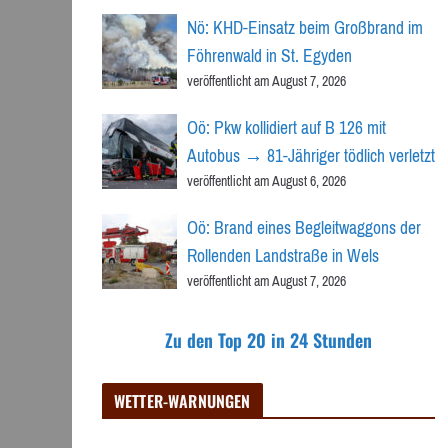
Nö: KHD-Einsatz beim Großbrand im
Föhrenwald in St. Egyden
veröffentlicht am August 7, 2026
Oö: Pkw kollidiert auf B 126 mit
Autobus → 81-Jähriger tödlich verletzt
veröffentlicht am August 6, 2026
Oö: Brand eines Begleitwaggons der
Rollenden Landstraße in Wels
veröffentlicht am August 7, 2026
Zu den Top 20 in 24 Stunden
WETTER-WARNUNGEN