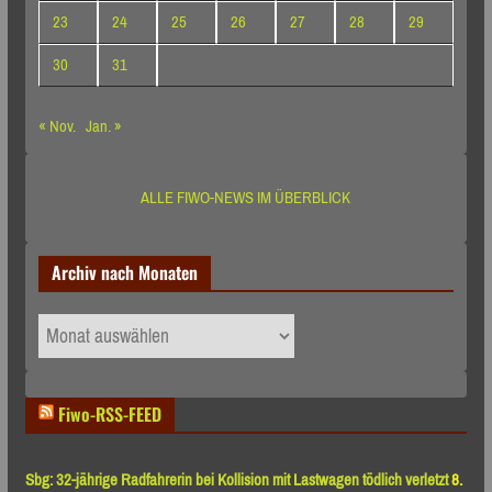
23
24
25
26
27
28
29
30
31
« Nov.
Jan. »
ALLE FIWO-NEWS IM ÜBERBLICK
Archiv nach Monaten
Archiv
nach
Monaten
Fiwo-RSS-FEED
Sbg: 32-jährige Radfahrerin bei Kollision mit Lastwagen tödlich verletzt
8.