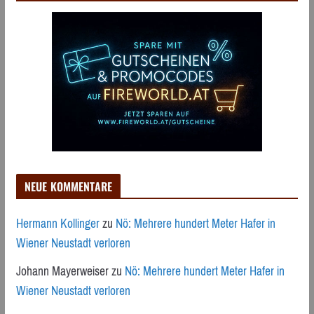
NEUE KOMMENTARE
Hermann Kollinger
zu
Nö: Mehrere hundert Meter Hafer in
Wiener Neustadt verloren
Johann Mayerweiser
zu
Nö: Mehrere hundert Meter Hafer in
Wiener Neustadt verloren