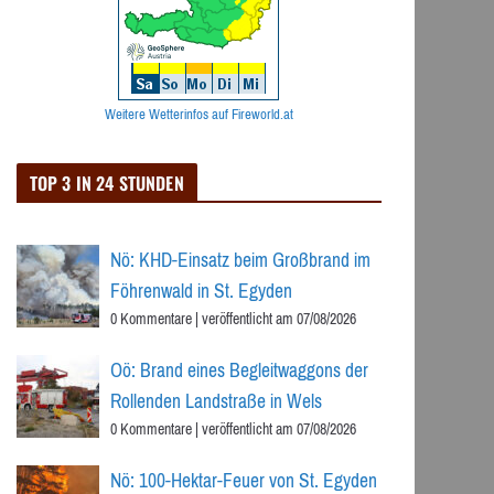
Weitere Wetterinfos auf Fireworld.at
TOP 3 IN 24 STUNDEN
Nö: KHD-Einsatz beim Großbrand im
Föhrenwald in St. Egyden
0 Kommentare
|
veröffentlicht am 07/08/2026
Oö: Brand eines Begleitwaggons der
Rollenden Landstraße in Wels
0 Kommentare
|
veröffentlicht am 07/08/2026
Nö: 100-Hektar-Feuer von St. Egyden