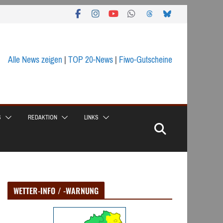
Alle News zeigen
|
TOP 20-News
|
Fiwo-Gutscheine
S
REDAKTION
LINKS
WETTER-INFO / -WARNUNG