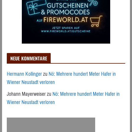
NEUE KOMMENTARE
Hermann Kollinger
zu
Nö: Mehrere hundert Meter Hafer in
Wiener Neustadt verloren
Johann Mayerweiser
zu
Nö: Mehrere hundert Meter Hafer in
Wiener Neustadt verloren