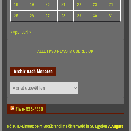
18
19
20
21
22
23
24
25
26
27
28
29
30
31
« Apr.
Juni »
ALLE FIWO-NEWS IM ÜBERBLICK
Archiv nach Monaten
Archiv
nach
Monaten
Fiwo-RSS-FEED
Nö: KHD-Einsatz beim Großbrand im Föhrenwald in St. Egyden
7. August