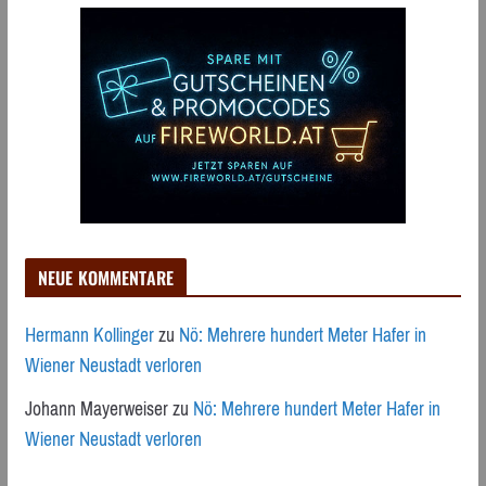
NEUE KOMMENTARE
Hermann Kollinger
zu
Nö: Mehrere hundert Meter Hafer in
Wiener Neustadt verloren
Johann Mayerweiser
zu
Nö: Mehrere hundert Meter Hafer in
Wiener Neustadt verloren