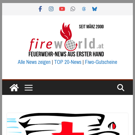
Zum
Inhalt
springen
Alle News zeigen
|
TOP 20-News
|
Fiwo-Gutscheine