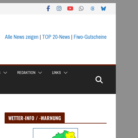
Alle News zeigen
|
TOP 20-News
|
Fiwo-Gutscheine
S
REDAKTION
LINKS
WETTER-INFO / -WARNUNG