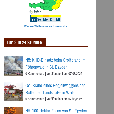
Weitere Wetterinfos auf Fireworld.at
TOP 3 IN 24 STUNDEN
Nö: KHD-Einsatz beim Großbrand im
Föhrenwald in St. Egyden
0 Kommentare
|
veröffentlicht am 07/08/2026
Oö: Brand eines Begleitwaggons der
Rollenden Landstraße in Wels
0 Kommentare
|
veröffentlicht am 07/08/2026
Nö: 100-Hektar-Feuer von St. Egyden