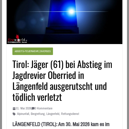
ABSEITS-FEUERWEHR | DIVERSES
Tirol: Jäger (61) bei Abstieg im
Jagdrevier Oberried in
Längenfeld ausgerutscht und
tödlich verletzt
31. Mai 2026
0 Kommentare
Alpinunfall
,
Bergrettung
,
Längenfeld
,
Rettungsdienst
LÄNGENFELD (TIROL): Am 30. Mai 2026 kam es im