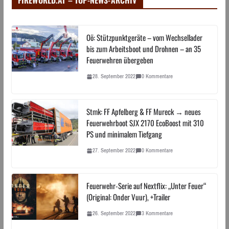
FIREWORLD.AT – TOP-NEWS-ARCHIV
Oö: Stützpunktgeräte – vom Wechsellader
bis zum Arbeitsboot und Drohnen – an 35
Feuerwehren übergeben
28. September 2022
0 Kommentare
Stmk: FF Apfelberg & FF Mureck → neues
Feuerwehrboot SJX 2170 EcoBoost mit 310
PS und minimalem Tiefgang
27. September 2022
0 Kommentare
Feuerwehr-Serie auf Nextflix: „Unter Feuer“
(Original: Onder Vuur), +Trailer
26. September 2022
3 Kommentare