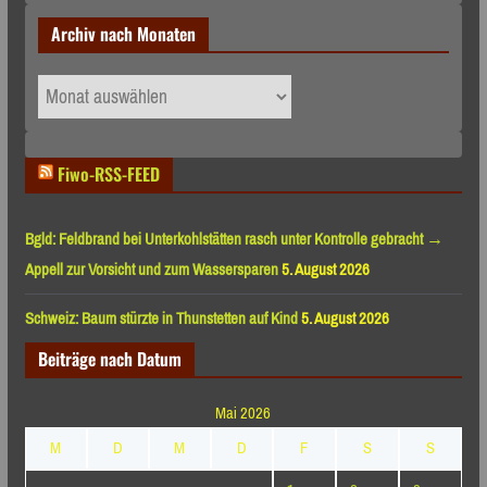
Archiv nach Monaten
Archiv
nach
Monaten
Fiwo-RSS-FEED
Bgld: Feldbrand bei Unterkohlstätten rasch unter Kontrolle gebracht →
Appell zur Vorsicht und zum Wassersparen
5. August 2026
Schweiz: Baum stürzte in Thunstetten auf Kind
5. August 2026
Beiträge nach Datum
Mai 2026
M
D
M
D
F
S
S