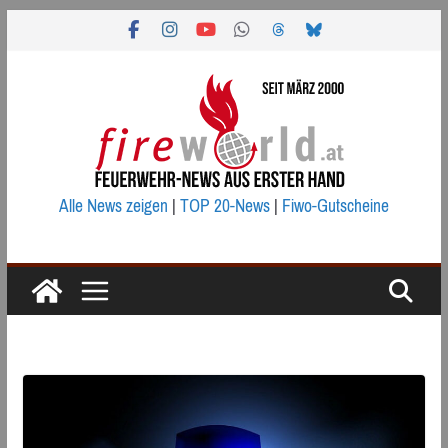
Zum
Inhalt
springen
Alle News zeigen
|
TOP 20-News
|
Fiwo-Gutscheine