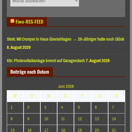
nach
Monaten
Fiwo-RSS-FEED
Stmk: Mit Dumper in Haus überschlagen → 26-Jähriger hatte noch Glück
8. August 2026
Ktn: Photovoltaikanlage brennt auf Garagendach
7. August 2026
Beiträge nach Datum
Juni 2026
M
D
M
D
F
S
S
1
2
3
4
5
6
7
8
9
10
11
12
13
14
15
16
17
18
19
20
21