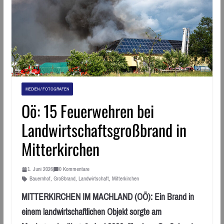
MEDIEN / FOTOGRAFEN
Oö: 15 Feuerwehren bei
Landwirtschaftsgroßbrand in
Mitterkirchen
1. Juni 2026
0 Kommentare
Bauernhof
,
Großbrand
,
Landwirtschaft
,
Mitterkirchen
MITTERKIRCHEN IM MACHLAND (OÖ): Ein Brand in
einem landwirtschaftlichen Objekt sorgte am