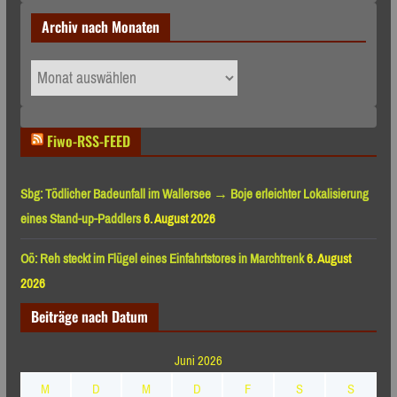
Archiv nach Monaten
Archiv
nach
Monaten
Fiwo-RSS-FEED
Sbg: Tödlicher Badeunfall im Wallersee → Boje erleichter Lokalisierung
eines Stand-up-Paddlers
6. August 2026
Oö: Reh steckt im Flügel eines Einfahrtstores in Marchtrenk
6. August
2026
Beiträge nach Datum
Juni 2026
M
D
M
D
F
S
S