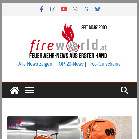
Zum
Inhalt
springen
Alle News zeigen
|
TOP 20-News
|
Fiwo-Gutscheine