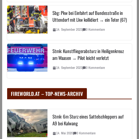
Sbg: Pkw bei Einfahrt auf Bundesstraße in
Uttendorf mit Lkw kollidiert → ein Toter (67)
14. September 2023
0 Kommentare
Stmk: Kunstfliegerabsturz in Heiligenkreuz
am Waasen → Pilot leicht verletzt
14. September 2023
0 Kommentare
FIREWORLD.AT – TOP-NEWS-ARCHIV
Stmk: 6m Sturz eines Sattelschleppers auf
A9 bei Kalwang
14. Mai 2020
0 Kommentare