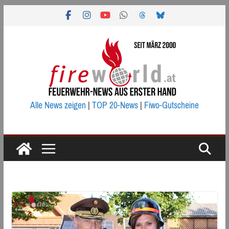
Zum
Inhalt
springen
Alle News zeigen
|
TOP 20-News
|
Fiwo-Gutscheine