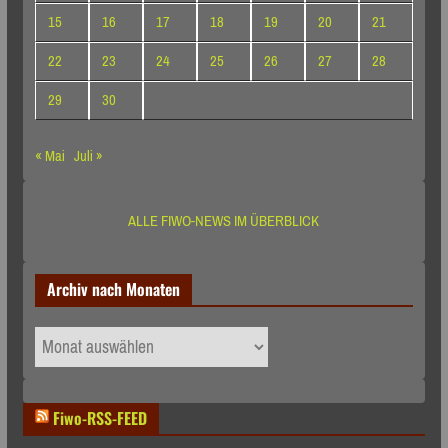
15
16
17
18
19
20
21
22
23
24
25
26
27
28
29
30
« Mai
Juli »
ALLE FIWO-NEWS IM ÜBERBLICK
Archiv nach Monaten
Archiv
nach
Monaten
Fiwo-RSS-FEED