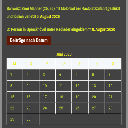
Schweiz: Zwei Männer (25, 26) mit Motorrad bei Rastplatzzufahrt gestürzt
und tödlich verletzt
6. August 2026
D: Person in Sprockhövel unter Radlader eingeklemmt
6. August 2026
Beiträge nach Datum
Juni 2026
M
D
M
D
F
S
S
1
2
3
4
5
6
7
8
9
10
11
12
13
14
15
16
17
18
19
20
21
22
23
24
25
26
27
28
29
30