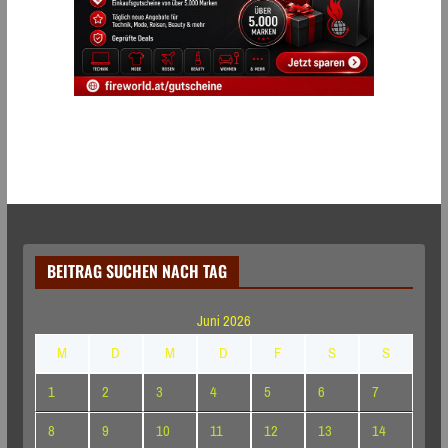
BEITRAG SUCHEN NACH TAG
Juni 2026
M
D
M
D
F
S
S
1
2
3
4
5
6
7
8
9
10
11
12
13
14