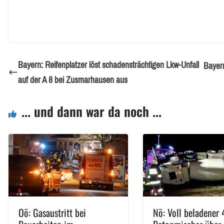
Bayern: Reifenplatzer löst schadensträchtigen Lkw-Unfall
Bayern
auf der A 8 bei Zusmarhausen aus
... und dann war da noch ...
Oö: Gasaustritt bei
Nö: Voll beladener 