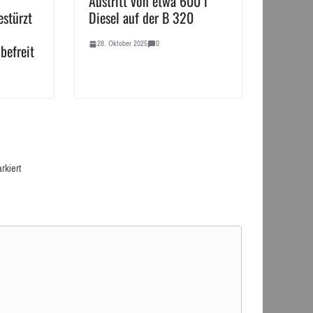
Austritt von etwa 600 l
stürzt
Diesel auf der B 320
28. Oktober 2025
0
befreit
rkiert