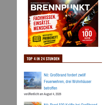
TOP 4 IN 24 STUNDEN
Nö: Großbrand fordert zwölf
Feuerwehren, drei Wohnhäuser
betroffen
veröffentlicht am August 4, 2026
Nö: Rund 500 Kräfte bei Großbrand