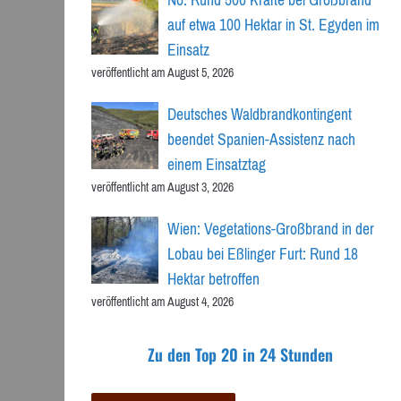
auf etwa 100 Hektar in St. Egyden im
Einsatz
veröffentlicht am August 5, 2026
Deutsches Waldbrandkontingent
beendet Spanien-Assistenz nach
einem Einsatztag
veröffentlicht am August 3, 2026
Wien: Vegetations-Großbrand in der
Lobau bei Eßlinger Furt: Rund 18
Hektar betroffen
veröffentlicht am August 4, 2026
Zu den Top 20 in 24 Stunden