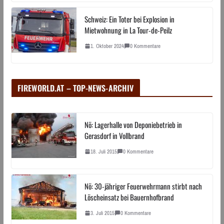
Schweiz: Ein Toter bei Explosion in
Mietwohnung in La Tour-de-Peilz
1. Oktober 2024
0 Kommentare
FIREWORLD.AT – TOP-NEWS-ARCHIV
Nö: Lagerhalle von Deponiebetrieb in
Gerasdorf in Vollbrand
18. Juli 2015
0 Kommentare
Nö: 30-jähriger Feuerwehrmann stirbt nach
Löscheinsatz bei Bauernhofbrand
3. Juli 2015
0 Kommentare