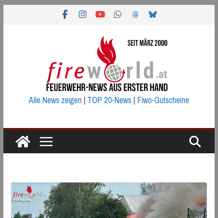
Zum
Inhalt
springen
Alle News zeigen
|
TOP 20-News
|
Fiwo-Gutscheine