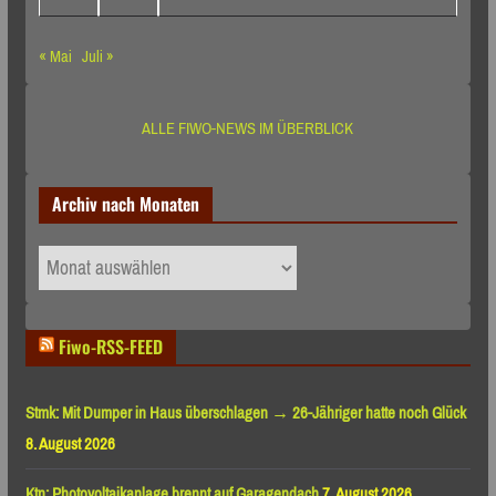
« Mai
Juli »
ALLE FIWO-NEWS IM ÜBERBLICK
Archiv nach Monaten
Archiv
nach
Monaten
Fiwo-RSS-FEED
Stmk: Mit Dumper in Haus überschlagen → 26-Jähriger hatte noch Glück
8. August 2026
Ktn: Photovoltaikanlage brennt auf Garagendach
7. August 2026