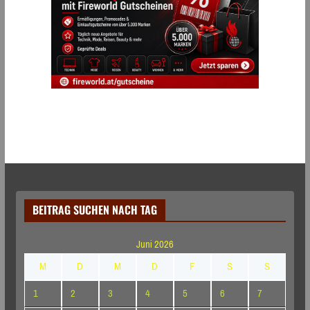
BEITRAG SUCHEN NACH TAG
Juni 2026
M
D
M
D
F
S
S
1
2
3
4
5
6
7