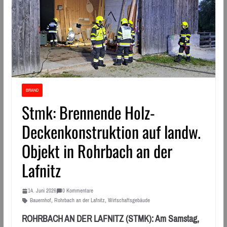
BRAND
Stmk: Brennende Holz-
Deckenkonstruktion auf landw.
Objekt in Rohrbach an der
Lafnitz
14. Juni 2026
0 Kommentare
Bauernhof
,
Rohrbach an der Lafnitz
,
Wirtschaftsgebäude
ROHRBACH AN DER LAFNITZ (STMK): Am Samstag,