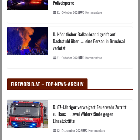
Polizeisperre
31. Oktober 2025
0 Kommentare
D: Nächtlicher Balkonbrand greift auf
Dachstuhl über → eine Person in Bruchsal
verletzt
31. Oktober 2025
0 Kommentare
FIREWORLD.AT – TOP-NEWS-ARCHIV
D: 87-Jähriger verweigert Feuerwehr Zutritt
zu Haus → zwei Widerstände gegen
Einsatzkräfte
12. Dezember 2025
2 Kommentare