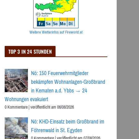
Weitere Wetterinfos auf Fireworld.at
TOP 3 IN 24 STUNDEN
Nö: 150 Feuerwehrmitglieder
bekämpfen Wohnanlagen-Großbrand
in Kematen a.d. Ybbs → 24
Wohnungen evakuiert
0 Kommentare
|
veröffentlicht am 06/08/2026
Nö: KHD-Einsatz beim Großbrand im
Föhrenwald in St. Egyden
0 Kommentare
|
veröffentlicht am 07/08/2026