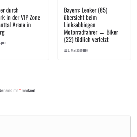
uer durch
Bayern: Lenker (85)
rk in der VIP-Zone
übersieht beim
nttal Arena in
Linksabbiegen
rg
Motorradfahrer → Biker
(22) tödlich verletzt
5
0
1. Mai 2025
0
der sind mit
*
markiert