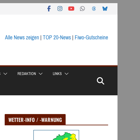
Alle News zeigen
|
TOP 20-News
|
Fiwo-Gutscheine
S
REDAKTION
LINKS
WETTER-INFO / -WARNUNG