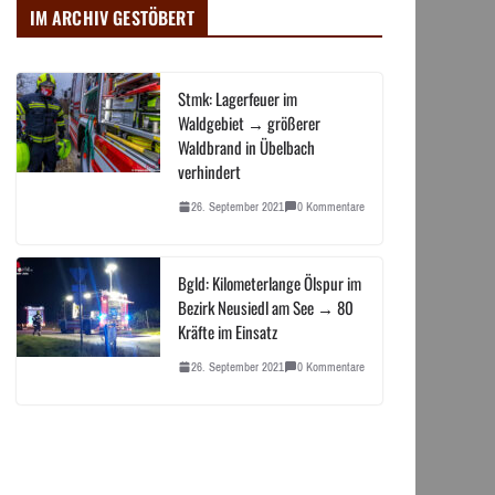
IM ARCHIV GESTÖBERT
Stmk: Lagerfeuer im
Waldgebiet → größerer
Waldbrand in Übelbach
verhindert
26. September 2021
0 Kommentare
Bgld: Kilometerlange Ölspur im
Bezirk Neusiedl am See → 80
Kräfte im Einsatz
26. September 2021
0 Kommentare