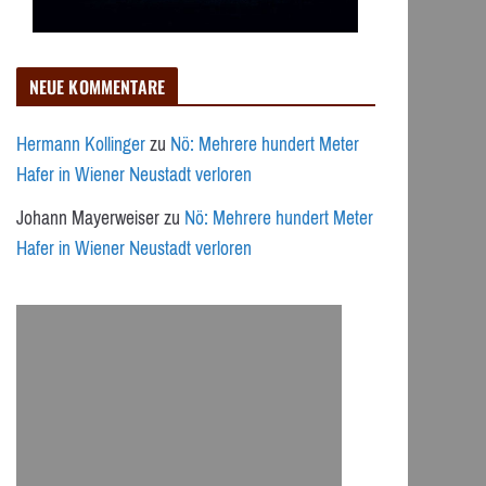
NEUE KOMMENTARE
Hermann Kollinger
zu
Nö: Mehrere hundert Meter
Hafer in Wiener Neustadt verloren
Johann Mayerweiser
zu
Nö: Mehrere hundert Meter
Hafer in Wiener Neustadt verloren