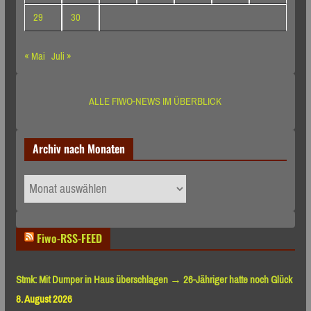
29
30
« Mai
Juli »
ALLE FIWO-NEWS IM ÜBERBLICK
Archiv nach Monaten
Archiv
nach
Monaten
Fiwo-RSS-FEED
Stmk: Mit Dumper in Haus überschlagen → 26-Jähriger hatte noch Glück
8. August 2026