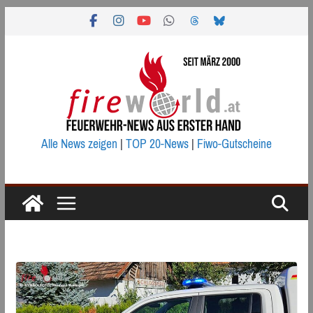
Zum
Inhalt
springen
Alle News zeigen
|
TOP 20-News
|
Fiwo-Gutscheine