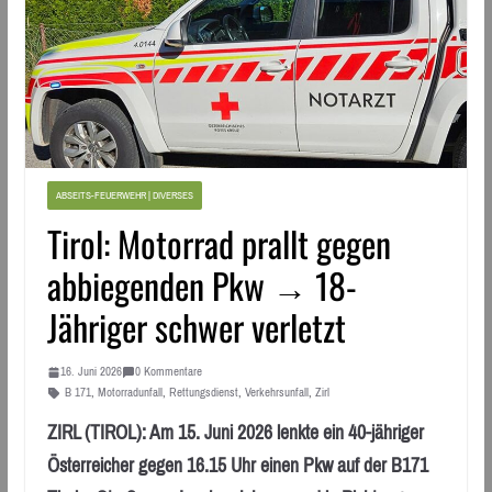
ABSEITS-FEUERWEHR | DIVERSES
Tirol: Motorrad prallt gegen
abbiegenden Pkw → 18-
Jähriger schwer verletzt
16. Juni 2026
0 Kommentare
B 171
,
Motorradunfall
,
Rettungsdienst
,
Verkehrsunfall
,
Zirl
ZIRL (TIROL): Am 15. Juni 2026 lenkte ein 40-jähriger
Österreicher gegen 16.15 Uhr einen Pkw auf der B171