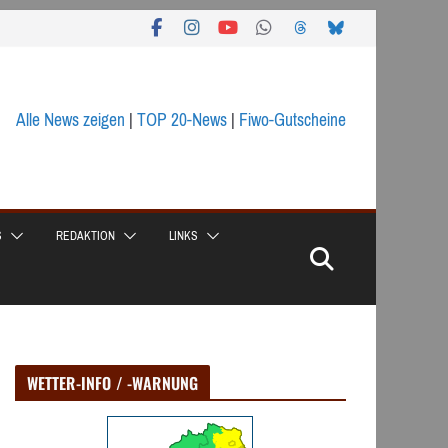
Alle News zeigen
|
TOP 20-News
|
Fiwo-Gutscheine
S
REDAKTION
LINKS
WETTER-INFO / -WARNUNG