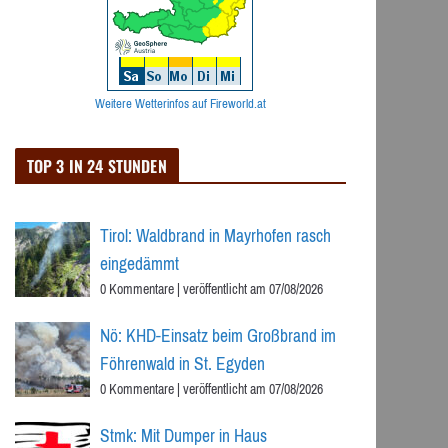
Weitere Wetterinfos auf Fireworld.at
TOP 3 IN 24 STUNDEN
Tirol: Waldbrand in Mayrhofen rasch
eingedämmt
0 Kommentare
|
veröffentlicht am 07/08/2026
Nö: KHD-Einsatz beim Großbrand im
Föhrenwald in St. Egyden
0 Kommentare
|
veröffentlicht am 07/08/2026
Stmk: Mit Dumper in Haus