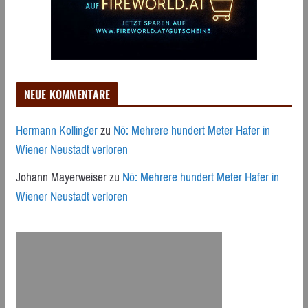
NEUE KOMMENTARE
Hermann Kollinger
zu
Nö: Mehrere hundert Meter Hafer in
Wiener Neustadt verloren
Johann Mayerweiser
zu
Nö: Mehrere hundert Meter Hafer in
Wiener Neustadt verloren