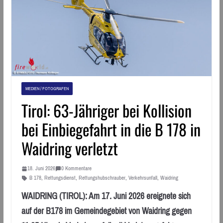
MEDIEN / FOTOGRAFEN
Tirol: 63-Jähriger bei Kollision
bei Einbiegefahrt in die B 178 in
Waidring verletzt
18. Juni 2026
0 Kommentare
B 178
,
Rettungsdienst
,
Rettungshubschrauber
,
Verkehrsunfall
,
Waidring
WAIDRING (TIROL): Am 17. Juni 2026 ereignete sich
auf der B178 im Gemeindegebiet von Waidring gegen