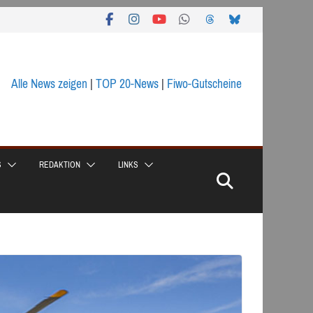
Alle News zeigen
|
TOP 20-News
|
Fiwo-Gutscheine
S
REDAKTION
LINKS