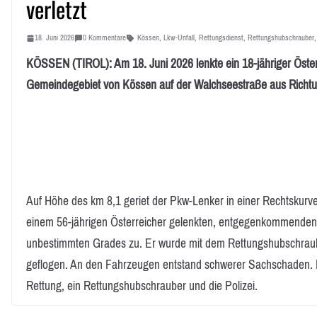
verletzt
18. Juni 2026
0 Kommentare
Kössen
,
Lkw-Unfall
,
Rettungsdienst
,
Rettungshubschrauber
KÖSSEN (TIROL): Am 18. Juni 2026 lenkte ein 18-jähriger Öste
Gemeindegebiet von Kössen auf der Walchseestraße aus Richt
Auf Höhe des km 8,1 geriet der Pkw-Lenker in einer Rechtskurv
einem 56-jährigen Österreicher gelenkten, entgegenkommenden 
unbestimmten Grades zu. Er wurde mit dem Rettungshubschraube
geflogen. An den Fahrzeugen entstand schwerer Sachschaden. I
Rettung, ein Rettungshubschrauber und die Polizei.