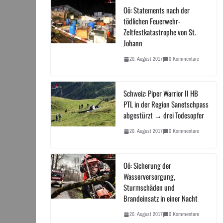
Oö: Statements nach der
tödlichen Feuerwehr-
Zeltfestkatastrophe von St.
Johann
20. August 2017
0 Kommentare
Schweiz: Piper Warrior II HB
PTL in der Region Sanetschpass
abgestürzt → drei Todesopfer
20. August 2017
0 Kommentare
Oö: Sicherung der
Wasserversorgung,
Sturmschäden und
Brandeinsatz in einer Nacht
20. August 2017
0 Kommentare