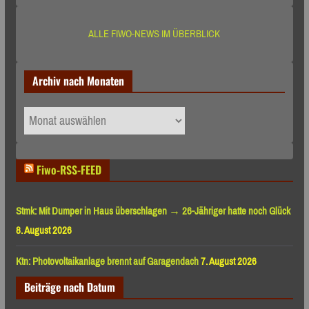
ALLE FIWO-NEWS IM ÜBERBLICK
Archiv nach Monaten
Archiv
nach
Monaten
Fiwo-RSS-FEED
Stmk: Mit Dumper in Haus überschlagen → 26-Jähriger hatte noch Glück
8. August 2026
Ktn: Photovoltaikanlage brennt auf Garagendach
7. August 2026
Beiträge nach Datum