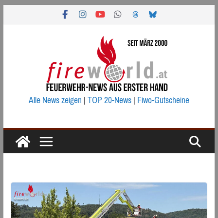
Zum
Inhalt
springen
Alle News zeigen
|
TOP 20-News
|
Fiwo-Gutscheine