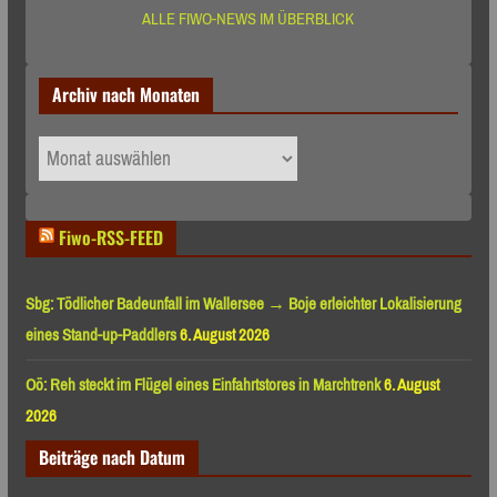
ALLE FIWO-NEWS IM ÜBERBLICK
Archiv nach Monaten
Archiv
nach
Monaten
Fiwo-RSS-FEED
Sbg: Tödlicher Badeunfall im Wallersee → Boje erleichter Lokalisierung
eines Stand-up-Paddlers
6. August 2026
Oö: Reh steckt im Flügel eines Einfahrtstores in Marchtrenk
6. August
2026
Beiträge nach Datum