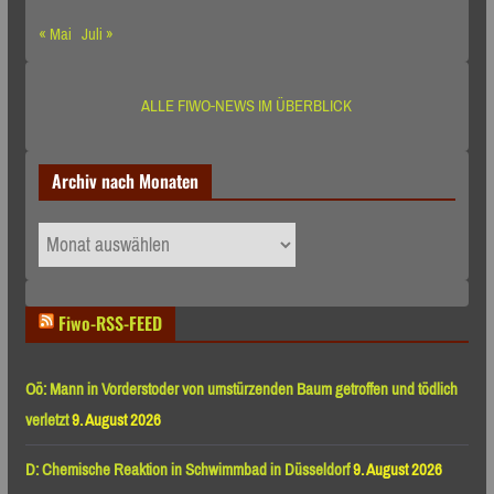
« Mai
Juli »
ALLE FIWO-NEWS IM ÜBERBLICK
Archiv nach Monaten
Archiv
nach
Monaten
Fiwo-RSS-FEED
Oö: Mann in Vorderstoder von umstürzenden Baum getroffen und tödlich
verletzt
9. August 2026
D: Chemische Reaktion in Schwimmbad in Düsseldorf
9. August 2026