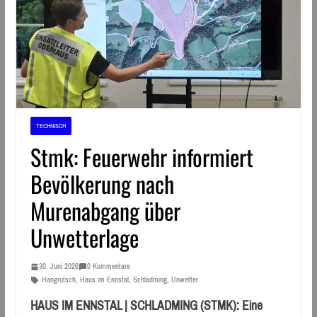
TECHNISCH
Stmk: Feuerwehr informiert
Bevölkerung nach
Murenabgang über
Unwetterlage
30. Juni 2026
0 Kommentare
Hangrutsch
,
Haus im Ennstal
,
Schladming
,
Unwetter
HAUS IM ENNSTAL | SCHLADMING (STMK): Eine