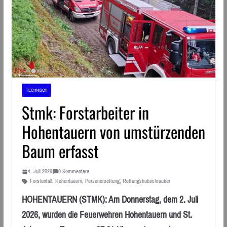
TECHNISCH
Stmk: Forstarbeiter in
Hohentauern von umstürzenden
Baum erfasst
4. Juli 2026
0 Kommentare
Forstunfall
,
Hohentauern
,
Personenrettung
,
Rettungshubschrauber
HOHENTAUERN (STMK): Am Donnerstag, dem 2. Juli
2026, wurden die Feuerwehren Hohentauern und St.