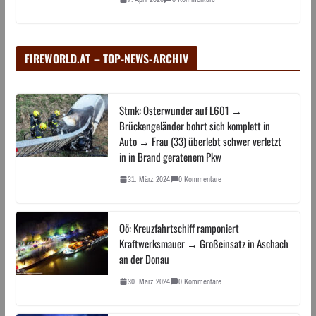
FIREWORLD.AT – TOP-NEWS-ARCHIV
Stmk: Osterwunder auf L601 →
Brückengeländer bohrt sich komplett in
Auto → Frau (33) überlebt schwer verletzt
in in Brand geratenem Pkw
31. März 2024
0 Kommentare
Oö: Kreuzfahrtschiff ramponiert
Kraftwerksmauer → Großeinsatz in Aschach
an der Donau
30. März 2024
0 Kommentare