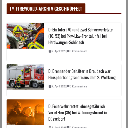
IM FIREWORLD-ARCHIV GESCHNÜFFELT
D: Ein Toter (70) und zwei Schwerverletzte
(10, 53) bei Pkw-Lkw-Frontalunfall bei
Herdwangen-Schönach
7. April 2026
0 Kommentare
D: Brennender Behälter in Braubach war
Phosphorhandgranate aus dem 2. Weltkrieg
7. April 2026
0 Kommentare
D: Feuerwehr rettet lebensgefährlich
Verletzten (35) bei Wohnungsbrand in
Düsseldorf
7. April 2026
0 Kommentare