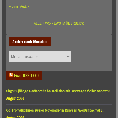
« Juni
Aug. »
ALLE FIWO-NEWS IM ÜBERBLICK
Archiv nach Monaten
Archiv
nach
Monaten
Fiwo-RSS-FEED
Sbg: 32-jährige Radfahrerin bei Kollision mit Lastwagen tödlich verletzt
8.
August 2026
Oö: Frontalkollision zweier Motorräder in Kurve im Weißenbachtal
8.
August 2026