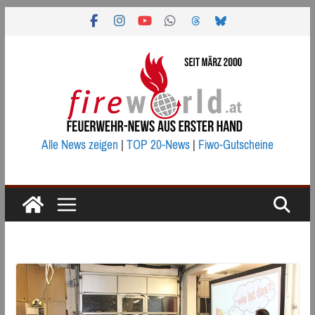
Zum
Inhalt
springen
Alle News zeigen
|
TOP 20-News
|
Fiwo-Gutscheine