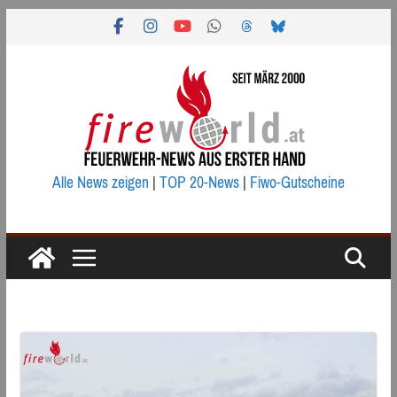
Zum
Inhalt
springen
Alle News zeigen
|
TOP 20-News
|
Fiwo-Gutscheine