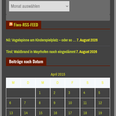
Archiv
nach
Monaten
Fiwo-RSS-FEED
Nö: Vogelspinne am Kinderspielplatz – oder so …
7. August 2026
Tirol: Waldbrand in Mayrhofen rasch eingedämmt
7. August 2026
Beiträge nach Datum
April 2015
M
D
M
D
F
S
S
1
2
3
4
5
6
7
8
9
10
11
12
13
14
15
16
17
18
19