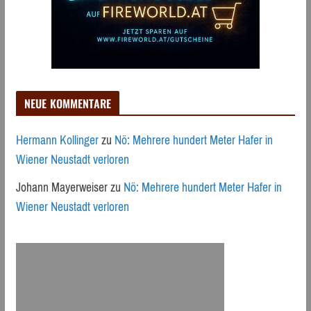
NEUE KOMMENTARE
Hermann Kollinger
zu
Nö: Mehrere hundert Meter Hafer in
Wiener Neustadt verloren
Johann Mayerweiser
zu
Nö: Mehrere hundert Meter Hafer in
Wiener Neustadt verloren