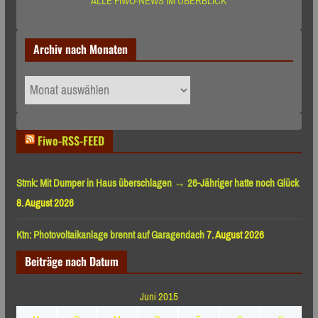
ALLE FIWO-NEWS IM ÜBERBLICK
Archiv nach Monaten
Archiv
nach
Monaten
Fiwo-RSS-FEED
Stmk: Mit Dumper in Haus überschlagen → 26-Jähriger hatte noch Glück
8. August 2026
Ktn: Photovoltaikanlage brennt auf Garagendach
7. August 2026
Beiträge nach Datum
Juni 2015