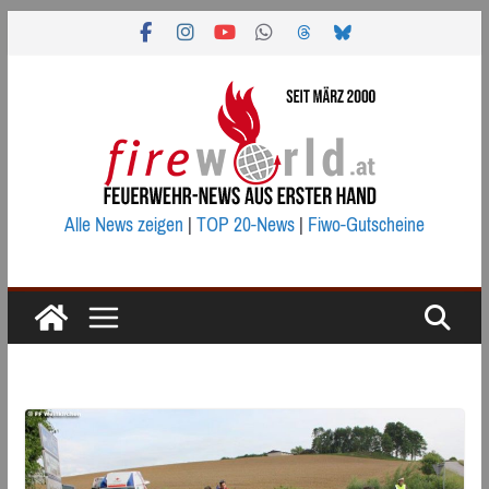
Zum
Inhalt
springen
Alle News zeigen
|
TOP 20-News
|
Fiwo-Gutscheine