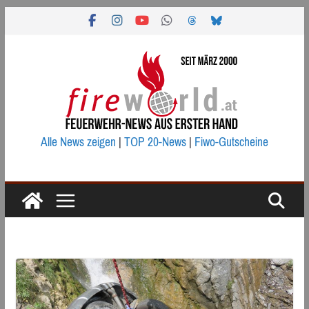
Zum
Inhalt
springen
Alle News zeigen
|
TOP 20-News
|
Fiwo-Gutscheine