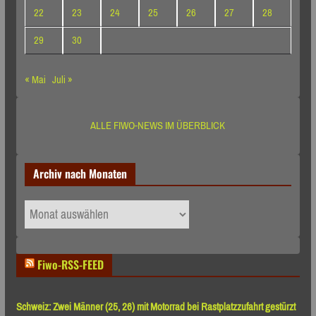
22
23
24
25
26
27
28
29
30
« Mai
Juli »
ALLE FIWO-NEWS IM ÜBERBLICK
Archiv nach Monaten
Archiv
nach
Monaten
Fiwo-RSS-FEED
Schweiz: Zwei Männer (25, 26) mit Motorrad bei Rastplatzzufahrt gestürzt