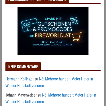
NEUE KOMMENTARE
Hermann Kollinger
zu
Nö: Mehrere hundert Meter Hafer in
Wiener Neustadt verloren
Johann Mayerweiser
zu
Nö: Mehrere hundert Meter Hafer in
Wiener Neustadt verloren