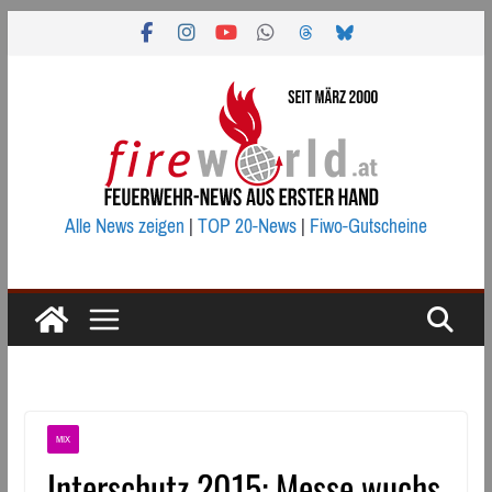
Zum
Inhalt
springen
Alle News zeigen
|
TOP 20-News
|
Fiwo-Gutscheine
MIX
Interschutz 2015: Messe wuchs