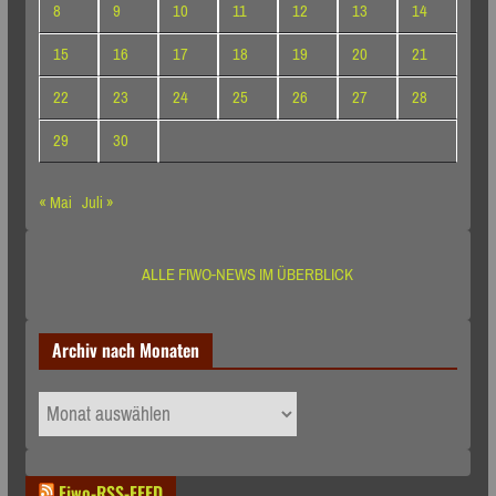
8
9
10
11
12
13
14
15
16
17
18
19
20
21
22
23
24
25
26
27
28
29
30
« Mai
Juli »
ALLE FIWO-NEWS IM ÜBERBLICK
Archiv nach Monaten
Archiv
nach
Monaten
Fiwo-RSS-FEED