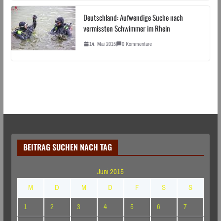
Deutschland: Aufwendige Suche nach
vermissten Schwimmer im Rhein
14. Mai 2015
0 Kommentare
BEITRAG SUCHEN NACH TAG
Juni 2015
M
D
M
D
F
S
S
1
2
3
4
5
6
7