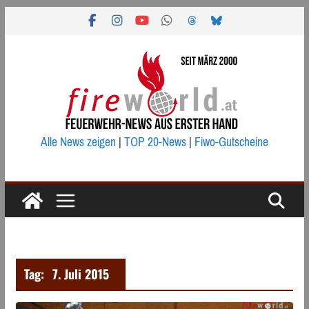
Zum
Inhalt
springen
Alle News zeigen
|
TOP 20-News
|
Fiwo-Gutscheine
Tag:
7. Juli 2015