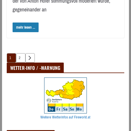
der von Anton Hofer stimmungsvoll moderiert wurde,
gegeneinander an
mehr lesen ...
Seitennummerierung
1
2
der
WETTER-INFO / -WARNUNG
Beiträge
Weitere Wetterinfos auf Fireworld.at