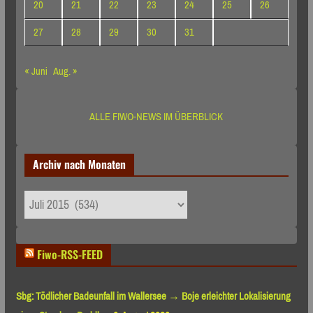
20
21
22
23
24
25
26
27
28
29
30
31
« Juni
Aug. »
ALLE FIWO-NEWS IM ÜBERBLICK
Archiv nach Monaten
Archiv
nach
Monaten
Fiwo-RSS-FEED
Sbg: Tödlicher Badeunfall im Wallersee → Boje erleichter Lokalisierung