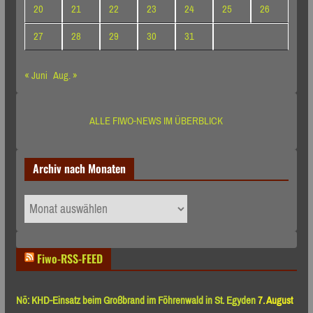
20
21
22
23
24
25
26
27
28
29
30
31
« Juni
Aug. »
ALLE FIWO-NEWS IM ÜBERBLICK
Archiv nach Monaten
Archiv
nach
Monaten
Fiwo-RSS-FEED
Nö: KHD-Einsatz beim Großbrand im Föhrenwald in St. Egyden
7. August