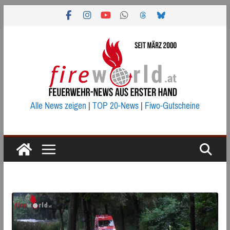
Zum
Inhalt
springen
Alle News zeigen
|
TOP 20-News
|
Fiwo-Gutscheine