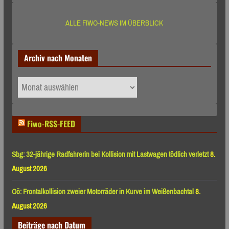
ALLE FIWO-NEWS IM ÜBERBLICK
Archiv nach Monaten
Archiv
nach
Monaten
Fiwo-RSS-FEED
Sbg: 32-jährige Radfahrerin bei Kollision mit Lastwagen tödlich verletzt
8.
August 2026
Oö: Frontalkollision zweier Motorräder in Kurve im Weißenbachtal
8.
August 2026
Beiträge nach Datum