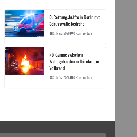
D: Rettungskräfte in Berlin mit
Schusswaffe bedroht
3. März 2026
0 Kommentare
Nö: Garage zwischen
Wohngebäuden in Dürnkrut in
Vollbrand
3. März 2026
0 Kommentare