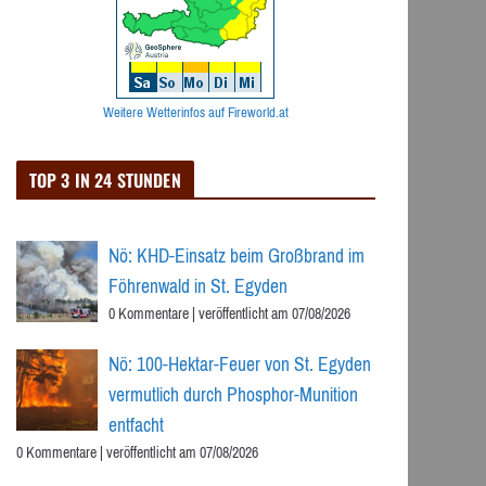
Weitere Wetterinfos auf Fireworld.at
TOP 3 IN 24 STUNDEN
Nö: KHD-Einsatz beim Großbrand im
Föhrenwald in St. Egyden
0 Kommentare
|
veröffentlicht am 07/08/2026
Nö: 100-Hektar-Feuer von St. Egyden
vermutlich durch Phosphor-Munition
entfacht
0 Kommentare
|
veröffentlicht am 07/08/2026