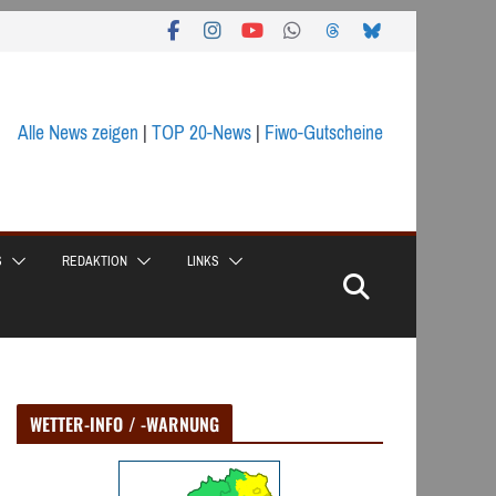
Alle News zeigen
|
TOP 20-News
|
Fiwo-Gutscheine
S
REDAKTION
LINKS
WETTER-INFO / -WARNUNG