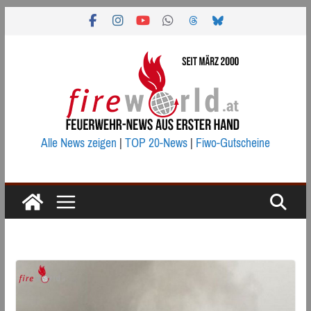
Zum
Inhalt
springen
Alle News zeigen
|
TOP 20-News
|
Fiwo-Gutscheine