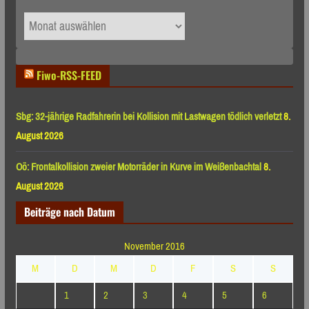
Archiv
nach
Monaten
Fiwo-RSS-FEED
Sbg: 32-jährige Radfahrerin bei Kollision mit Lastwagen tödlich verletzt
8.
August 2026
Oö: Frontalkollision zweier Motorräder in Kurve im Weißenbachtal
8.
August 2026
Beiträge nach Datum
November 2016
M
D
M
D
F
S
S
1
2
3
4
5
6