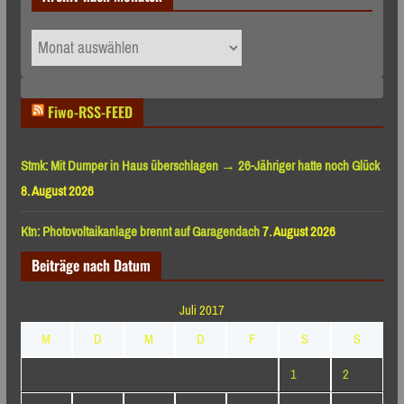
Archiv
nach
Monaten
Fiwo-RSS-FEED
Stmk: Mit Dumper in Haus überschlagen → 26-Jähriger hatte noch Glück
8. August 2026
Ktn: Photovoltaikanlage brennt auf Garagendach
7. August 2026
Beiträge nach Datum
Juli 2017
M
D
M
D
F
S
S
1
2