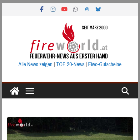
Zum
Inhalt
springen
Alle News zeigen
|
TOP 20-News
|
Fiwo-Gutscheine