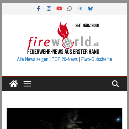
Zum
Inhalt
springen
Alle News zeigen
|
TOP 20-News
|
Fiwo-Gutscheine