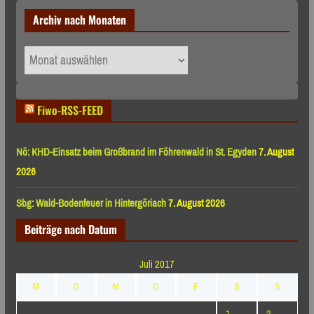
Archiv nach Monaten
Archiv
nach
Monaten
Fiwo-RSS-FEED
Nö: KHD-Einsatz beim Großbrand im Föhrenwald in St. Egyden
7. August
2026
Sbg: Wald-Bodenfeuer in Hintergöriach
7. August 2026
Beiträge nach Datum
Juli 2017
M
D
M
D
F
S
S