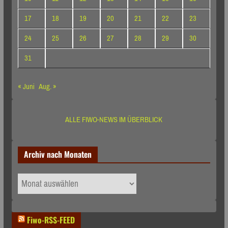
17
18
19
20
21
22
23
24
25
26
27
28
29
30
31
« Juni
Aug. »
ALLE FIWO-NEWS IM ÜBERBLICK
Archiv nach Monaten
Archiv
nach
Monaten
Fiwo-RSS-FEED