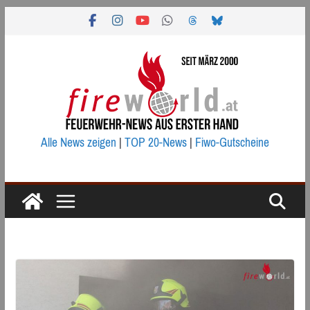
Zum
Inhalt
springen
Alle News zeigen
|
TOP 20-News
|
Fiwo-Gutscheine