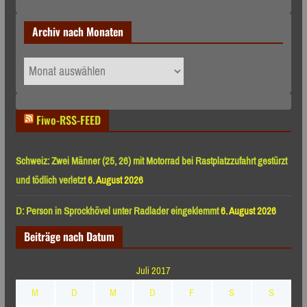
Archiv nach Monaten
Archiv
nach
Monaten
Fiwo-RSS-FEED
Schweiz: Zwei Männer (25, 26) mit Motorrad bei Rastplatzzufahrt gestürzt
und tödlich verletzt
6. August 2026
D: Person in Sprockhövel unter Radlader eingeklemmt
6. August 2026
Beiträge nach Datum
Juli 2017
M
D
M
D
F
S
S