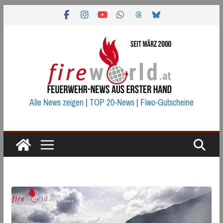
Zum
Inhalt
springen
Alle News zeigen
|
TOP 20-News
|
Fiwo-Gutscheine