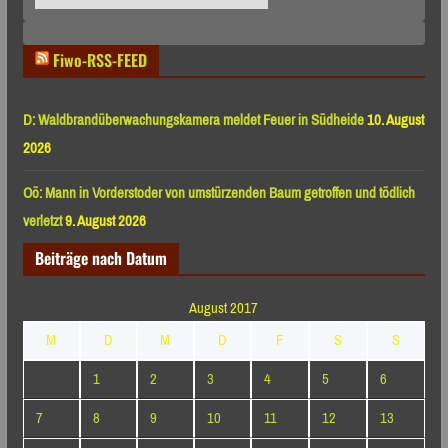
nach
Monaten
Fiwo-RSS-FEED
D: Waldbrandüberwachungskamera meldet Feuer in Südheide
10. August
2026
Oö: Mann in Vorderstoder von umstürzenden Baum getroffen und tödlich
verletzt
9. August 2026
Beiträge nach Datum
August 2017
M
D
M
D
F
S
S
1
2
3
4
5
6
7
8
9
10
11
12
13