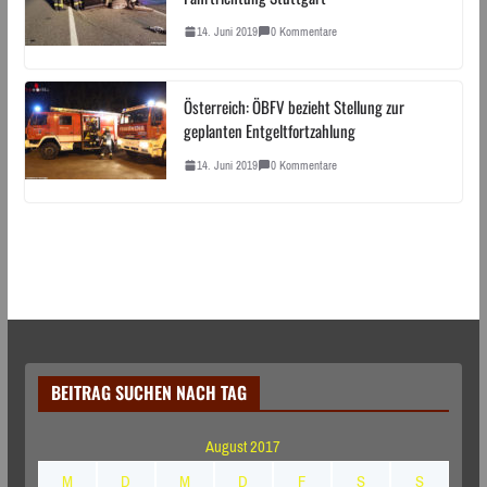
14. Juni 2019
0 Kommentare
Österreich: ÖBFV bezieht Stellung zur
geplanten Entgeltfortzahlung
14. Juni 2019
0 Kommentare
BEITRAG SUCHEN NACH TAG
August 2017
M
D
M
D
F
S
S