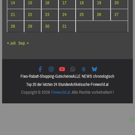
14
15
16
17
18
19
20
21
22
23
24
25
26
27
28
29
30
31
« Juli
Sep. »
Fiwo-Rabatt-Shopping-Gutscheine
ALLE NEWS chronologisch
Top 20 der letzten 24 Stunden
Artikelsuche-Fireworld.at
Copyright © 2026
Fireworld.at
. Alle Rechte vorbehalten! /